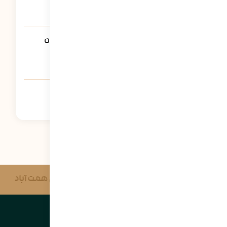
آموزش روابط بین فردی به کودکان
1552
نمایش
انصاف چیست؟ چگونه انصاف را به کودکان
بیاموزیم؟
3175
نمایش
آموزش حمایت و مراقبت به کودکان
1308
نمایش
رسه همایون جوپار
مدرسه صنعتی همت آباد
بنیاد سلاله | Solaleh Foundation