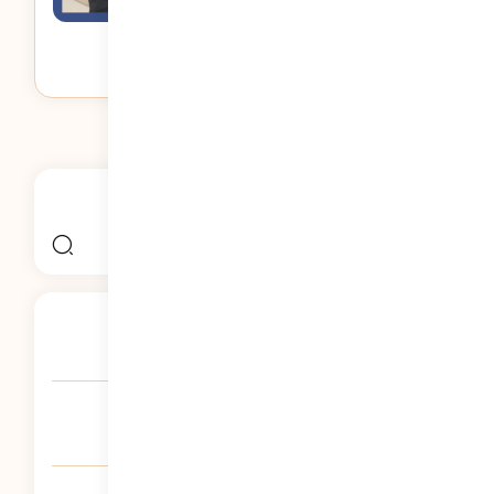
ترس از ارتفاع در کودکان (آکروفوبیا)
786
نمایش
جستجو
جستجو
برای:
آموزش نوع دوستی به کودکان
1708
نمایش
آموزش همدلی به کودکان
1678
نمایش