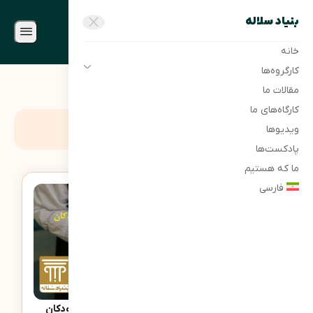
بنیاد سلاله
خانه
کارگروه‌ها
مقالات ما
کارگاه‌های ما
برچسب:
خلاقیت
ویدیوها
پادکست‌ها
ما که هستیم
فارسی
خلاقیت به چه معناست؟ تعریف و بررسی خلاقیت در کودکان