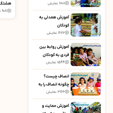
1701
نمایش
هشتگان
908
ن
آموزش همدلی به
کودکان
1672
نمایش
آموزش روابط بین
فردی به کودکان
1544
نمایش
انصاف چیست؟
چگونه انصاف را به
3166
نمایش
کودکان بیاموزیم؟
آموزش حمایت و