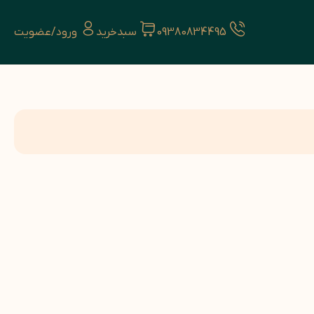
09380834495
سبدخرید
ورود/عضویت