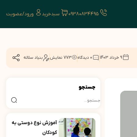
09380834495
سبدخرید
ورود/عضویت
9 خرداد 1403
0 دیدگاه
773
نمایش
بنیاد سلاله
اشتراک
گذاری
جستجو
جستجو
برای:
آموزش نوع دوستی به
کودکان