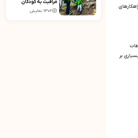
مراقبت به کودکان
راهکارهای
1302
نمایش
طات
سیاری بر