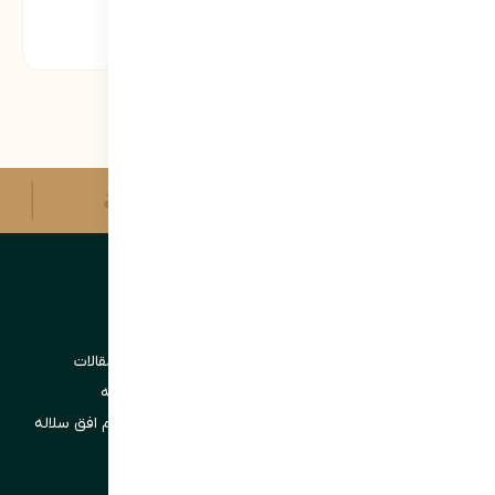
امتیاز شما:
کودک مهرنوین مشهد
مدرسه سلاله البرز کرج
بنیاد سلاله | Solaleh Foundation
Solaleh Foundation
دفتر مطالعات استراتژیک و راهبردی سلاله
آرشیو مقالات
آکادمی علوم و تحقیقات
سلاله در مسیر توسعه
مرکز سازماندهی پروژه­ های دانش بنیان
مجموعه های هم افق سلاله
فناوری اطلاعات و رسانه سلاله