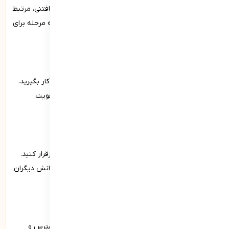
اهداف خود را به صورت مشخص، قابل اندازه‌گیری، دست‌یافتنی، مرتبط
و زمان‌دار تعیین کرده و سپس برنامه‌ای دقیق و مرحله به مرحله برای
دستیابی به اهداف خود تدوین کنید.
4. تمرین و تجربه عملی
مهارت‌های جدید خود را در زندگی روزمره و محیط کاری به کار بگیرید.
در پروژه‌ها و فعالیت‌هایی شرکت کنید که به توسعه و تقویت
شایستگی‌های شما کمک می‌کنند.
5. شبکه‌سازی و تعاملات اجتماعی
با افراد موفق و متخصص در زمینه‌های مورد نظر ارتباط برقرار کنید.
به گروه‌های مطالعه و یادگیری بپیوندید تا از تجربیات و دانش دیگران
بهره‌مند شوید.
6. تکنیک‌های مدیریت استرس
از تکنیک‌های مدیتیشن و تمرینات تنفسی برای کاهش استرس و