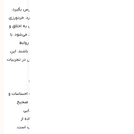
فرد خردمند قادر است از تجربیات گذشته خود و دیگران درس بگیرد،
آینده را پیش‌بینی کند و با دیدی کل‌نگرانه به مسائل بنگرد. خردورزی
همچنین به توانایی درک و مدیریت احساسات، ارزش‌گذاری به اخلاق و
اصول انسانی و کمک به دیگران در حل مشکلات نیز مربوط می‌شود. با
تقویت خردورزی، افراد می‌توانند تصمیمات بهتری بگیرند، روابط
سالم‌تری برقرار کنند و زندگی موفق‌تر و معنادارتری داشته باشند. این
مهارت با مطالعه، تفکر عمیق، مشاوره با افراد مجرب و تأمل در تجربیات
روزمره پرورش می‌یابد.
مدیریت احساسات و هیجانات از شایستگی‌های فردی
یکی دیگر از زیر مجموعه­‌های شایستگی‌های فردی مدیریت احساسات و
هیجانات است که به توانایی فرد در شناخت، کنترل و ابراز صحیح
احساسات و هیجانات خود اشاره دارد. این مهارت شامل توانایی
تشخیص احساسات، درک علت‌ها و پیامدهای آن‌ها و استفاده از
راهبردهای مناسب برای کنترل و کاهش استرس و اضطراب است.