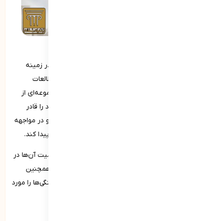
مفهوم شایستگی‌های فردی به‌عنوان یکی از موارد اساسی در زمینه
توسعه فردی و حرفه‌ای، هر روزه بیشتر در دیدگاه‌ها و مطالعات
مختلف مورد توجه قرار می­‌گیرد. اصطلاح شایستگی به مجموعه‌ای از
ویژگی‌ها، مهارت‌ها، دانش‌ها و رفتارها اطلاق می‌شود که فرد را قادر
می‌سازد به بهترین شکل ممکن وظایف خود را انجام دهد و در مواجهه
با چالش‌ها و فرصت‌های مختلف به عملکرد بالاتری دست پیدا کند.
در این مقاله به بررسی عمیق‌تر شایستگی‌های فردی و اهمیت آن‌ها در
مسیر رسیدن به موفقیت شخصی و حرفه‌ای می‌پردازیم. همچنین
راهکارها و روش‌هایی هم برای تقویت و بهبود این شایستگی‌ها را مورد
بررسی قرار خواهیم داد.
منظور از شایستگی های فردی چیست؟