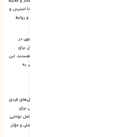
و بیرونی اشاره دارد. این مهارت شامل تمرکز بر احساسات، افکار و محیط
اطراف بدون قضاوت است. ذهن‌آگاه به افراد کمک می‌کند تا استرس و
اضطراب را کاهش دهند، تمرکز و بهره‌وری را افزایش دهند و روابط
بین‌فردی بهتری داشته باشند.
با تمرین مداوم ذهن‌آگاهی، افراد می‌توانند بهبود قابل توجهی در
سلامت روانی و جسمی خود تجربه کنند. تکنیک‌های معمول برای
پرورش ذهن‌آگاهی شامل مدیتیشن، تنفس عمیق و یوگا هستند. این
مهارت به افراد امکان می‌دهد تا با ذهنی آرام‌تر و پذیرنده‌تر به
چالش‌های زندگی پاسخ دهند و تصمیمات بهتری بگیرند.
خردورزی از زیر مجموعه‌های شایستگی­‌های فردی
خردورزی (Wisdom) یکی دیگر از زیرمجموعه‌های شایستگی‌های فردی
است که به توانایی فرد در استفاده از دانش، تجربه و تعقل برای
تصمیم‌گیری‌های عاقلانه و اخلاقی اشاره دارد. این مهارت شامل توانایی
تفکر انتقادی، تحلیل مسائل پیچیده و یافتن راه‌حل‌های عملی و مؤثر
است.