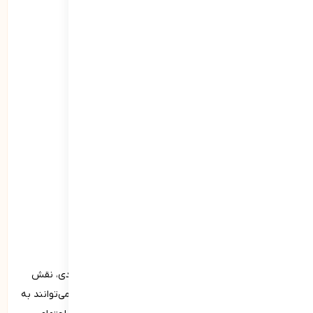
مدیریت احساسات و هیجانات
مسئولیت‌­پذیری (در قبال جامعه، خود، میهن)
مدیریت مالی- سواد مالی
درک زیبایی
حل مسئله
تصمیم‌­گیری
هنر و مهارت
سواد رسانه
سواد فرهنگی
شاد و نشاط از انواع شایستگی‌های فردی
شادی و نشاط به‌عنوان زیرمجموعه‌ای از شایستگی‌های فردی، نقش
بسیار مهمی در رشد و توسعه فردی دارند. این دو مفهوم می‌توانند به