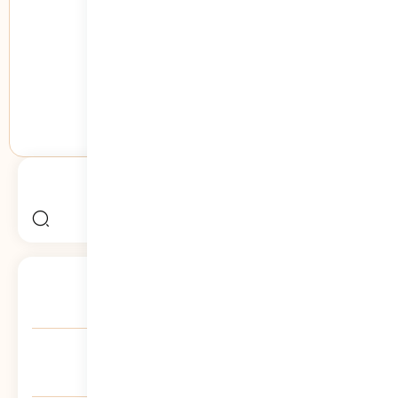
بنیاد سلاله
جستجو
جستجو
برای:
آموزش نوع دوستی به کودکان
1695
نمایش
آموزش همدلی به کودکان
1666
نمایش