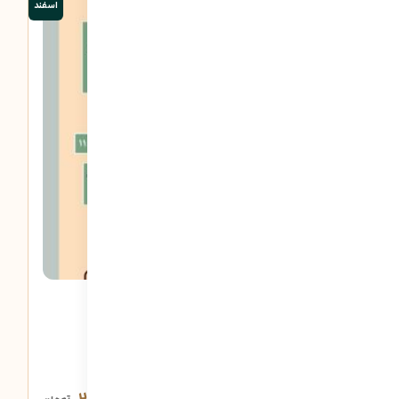
اسفند
6 دقیقه
من ارزشمند